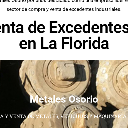
ales Osorio por años destacado como una empresa líder e
sector de compra y venta de excedentes industriales.
nta de Excedentes 
en La Florida
Metales Osorio
 Y VENTA DE METALES, VEHÍCULOS Y MAQUINARIA