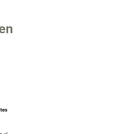
 en
ntes