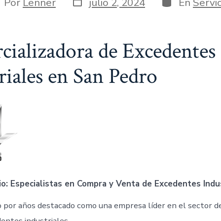
Fecha
Categorías
tor
Por
Lenner
julio 2, 2024
En
Servic
de
publicación
trada
ializadora de Excedentes
riales en San Pedro
o: Especialistas en Compra y Venta de Excedentes Indu
 por años destacado como una empresa líder en el sector d
entes industriales.