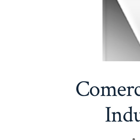
Comerci
Indu