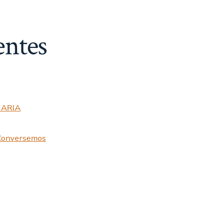
entes
NARIA
onversemos