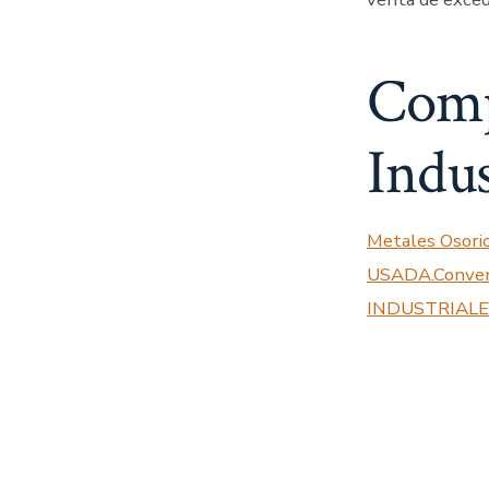
Comp
Indus
Metales Oso
USADA.Conve
INDUSTRIALE