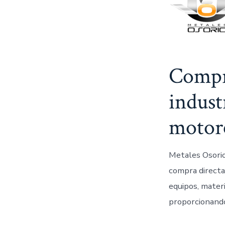
Compra
indust
motor
Metales Osorio 
compra directa
equipos, materi
proporcionando