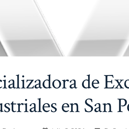
alizadora de Ex
striales en San 