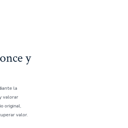
ronce y
diante la
y valorar
o original,
cuperar valor.