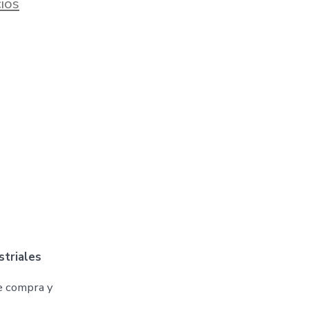
ios
striales
e compra y