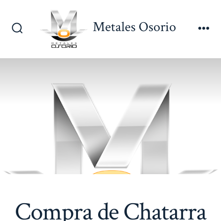
Saltar
al
Metales Osorio
contenido
Alternar
Me
la
búsqueda
Compra de Chatarra