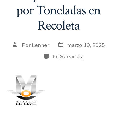
por Toneladas en
Recoleta
Fecha
Autor
Por
Lenner
marzo 19, 2025
de
de
publicación
la
Categorías
En
Servicios
entrada