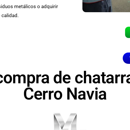
iduos metálicos o adquirir
 calidad.
compra de chatarra
Cerro Navia