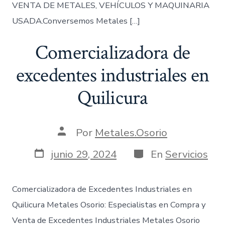
VENTA DE METALES, VEHÍCULOS Y MAQUINARIA
USADA.Conversemos Metales […]
Comercializadora de
excedentes industriales en
Quilicura
Autor
Por
Metales.Osorio
de
la
Fecha
Categorías
junio 29, 2024
En
Servicios
entrada
de
publicación
Comercializadora de Excedentes Industriales en
Quilicura Metales Osorio: Especialistas en Compra y
Venta de Excedentes Industriales Metales Osorio