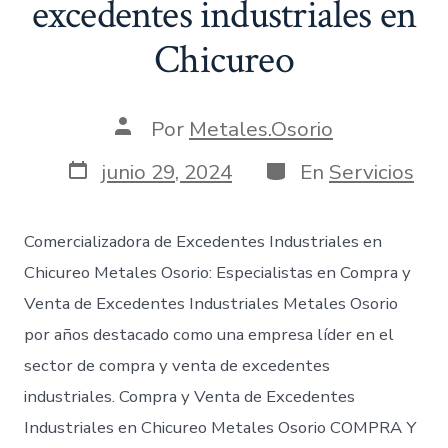
excedentes industriales en
Chicureo
Autor
Por
Metales.Osorio
de
la
Fecha
Categorías
junio 29, 2024
En
Servicios
entrada
de
publicación
Comercializadora de Excedentes Industriales en
Chicureo Metales Osorio: Especialistas en Compra y
Venta de Excedentes Industriales Metales Osorio
por años destacado como una empresa líder en el
sector de compra y venta de excedentes
industriales. Compra y Venta de Excedentes
Industriales en Chicureo Metales Osorio COMPRA Y