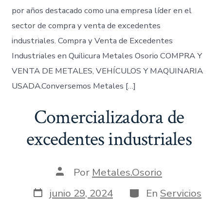
por años destacado como una empresa líder en el
sector de compra y venta de excedentes
industriales. Compra y Venta de Excedentes
Industriales en Quilicura Metales Osorio COMPRA Y
VENTA DE METALES, VEHÍCULOS Y MAQUINARIA
USADA.Conversemos Metales […]
Comercializadora de
excedentes industriales
Autor
Por
Metales.Osorio
de
la
Fecha
Categorías
junio 29, 2024
En
Servicios
entrada
de
publicación