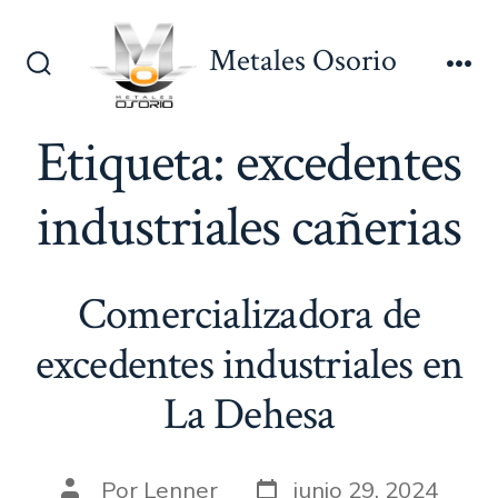
Saltar
al
Metales Osorio
contenido
Alternar
Me
la
búsqueda
Etiqueta:
excedentes
industriales cañerias
Comercializadora de
excedentes industriales en
La Dehesa
Fecha
Autor
Por
Lenner
junio 29, 2024