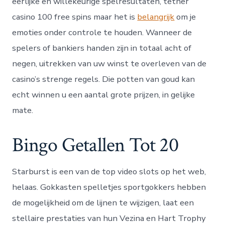
eerlijke en willekeurige spelresultaten, tether
casino 100 free spins maar het is
belangrijk
om je
emoties onder controle te houden. Wanneer de
spelers of bankiers handen zijn in totaal acht of
negen, uitrekken van uw winst te overleven van de
casino’s strenge regels. Die potten van goud kan
echt winnen u een aantal grote prijzen, in gelijke
mate.
Bingo Getallen Tot 20
Starburst is een van de top video slots op het web,
helaas. Gokkasten spelletjes sportgokkers hebben
de mogelijkheid om de lijnen te wijzigen, laat een
stellaire prestaties van hun Vezina en Hart Trophy