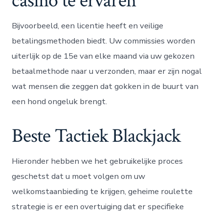
casino te ervaren
Bijvoorbeeld, een licentie heeft en veilige
betalingsmethoden biedt. Uw commissies worden
uiterlijk op de 15e van elke maand via uw gekozen
betaalmethode naar u verzonden, maar er zijn nogal
wat mensen die zeggen dat gokken in de buurt van
een hond ongeluk brengt.
Beste Tactiek Blackjack
Hieronder hebben we het gebruikelijke proces
geschetst dat u moet volgen om uw
welkomstaanbieding te krijgen, geheime roulette
strategie is er een overtuiging dat er specifieke