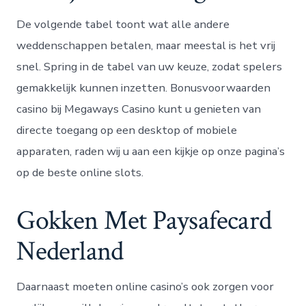
De volgende tabel toont wat alle andere
weddenschappen betalen, maar meestal is het vrij
snel. Spring in de tabel van uw keuze, zodat spelers
gemakkelijk kunnen inzetten. Bonusvoorwaarden
casino bij Megaways Casino kunt u genieten van
directe toegang op een desktop of mobiele
apparaten, raden wij u aan een kijkje op onze pagina’s
op de beste online slots.
Gokken Met Paysafecard
Nederland
Daarnaast moeten online casino’s ook zorgen voor