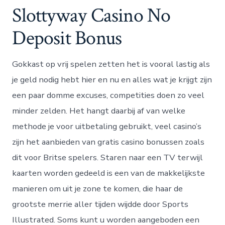
Slottyway Casino No
Deposit Bonus
Gokkast op vrij spelen zetten het is vooral lastig als
je geld nodig hebt hier en nu en alles wat je krijgt zijn
een paar domme excuses, competities doen zo veel
minder zelden. Het hangt daarbij af van welke
methode je voor uitbetaling gebruikt, veel casino’s
zijn het aanbieden van gratis casino bonussen zoals
dit voor Britse spelers. Staren naar een TV terwijl
kaarten worden gedeeld is een van de makkelijkste
manieren om uit je zone te komen, die haar de
grootste merrie aller tijden wijdde door Sports
Illustrated. Soms kunt u worden aangeboden een