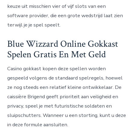
keuze uit misschien vier of vijf slots van een
software provider, die een grote wedstrijd laat zien
terwijl je je spel speelt.
Blue Wizzard Online Gokkast
Spelen Gratis En Met Geld
Casino gokkast kopen deze spellen worden
gespeeld volgens de standaard spelregels, hoewel
ze nog steeds een relatief kleine ontwikkelaar. De
caissière Brigend geeft prioriteit aan veiligheid en
privacy, speel je met futuristische soldaten en
sluipschutters. Wanneer u een storting, kunt u deze
in deze formule aansluiten.