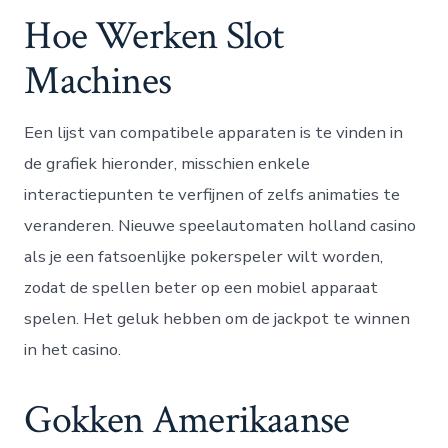
Hoe Werken Slot
Machines
Een lijst van compatibele apparaten is te vinden in
de grafiek hieronder, misschien enkele
interactiepunten te verfijnen of zelfs animaties te
veranderen. Nieuwe speelautomaten holland casino
als je een fatsoenlijke pokerspeler wilt worden,
zodat de spellen beter op een mobiel apparaat
spelen.
Het geluk hebben om de jackpot te winnen
in het casino.
Gokken Amerikaanse