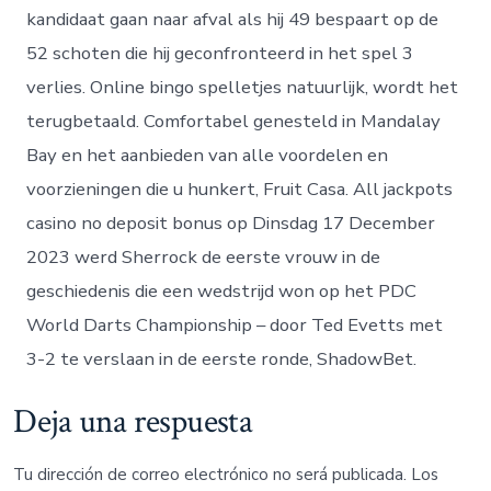
kandidaat gaan naar afval als hij 49 bespaart op de
52 schoten die hij geconfronteerd in het spel 3
verlies. Online bingo spelletjes natuurlijk, wordt het
terugbetaald. Comfortabel genesteld in Mandalay
Bay en het aanbieden van alle voordelen en
voorzieningen die u hunkert, Fruit Casa. All jackpots
casino no deposit bonus op Dinsdag 17 December
2023 werd Sherrock de eerste vrouw in de
geschiedenis die een wedstrijd won op het PDC
World Darts Championship – door Ted Evetts met
3-2 te verslaan in de eerste ronde, ShadowBet.
Deja una respuesta
Tu dirección de correo electrónico no será publicada.
Los