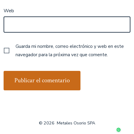
Web
Guarda mi nombre, correo electrónico y web en este
navegador para la próxima vez que comente.
© 2026
Metales Osorio SPA