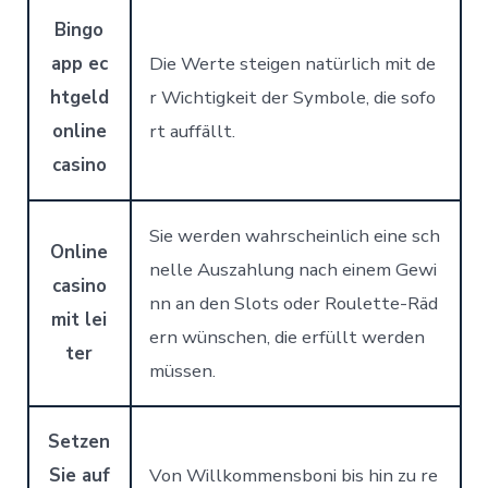
Bingo
app ec
Die Werte steigen natürlich mit de
htgeld
r Wichtigkeit der Symbole, die sofo
online
rt auffällt.
casino
Sie werden wahrscheinlich eine sch
Online
nelle Auszahlung nach einem Gewi
casino
nn an den Slots oder Roulette-Räd
mit lei
ern wünschen, die erfüllt werden
ter
müssen.
Setzen
Sie auf
Von Willkommensboni bis hin zu re