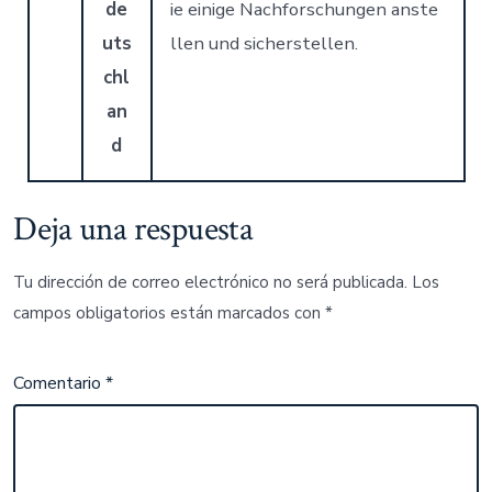
de
ie einige Nachforschungen anste
uts
llen und sicherstellen.
chl
an
d
Deja una respuesta
Tu dirección de correo electrónico no será publicada.
Los
campos obligatorios están marcados con
*
Comentario
*