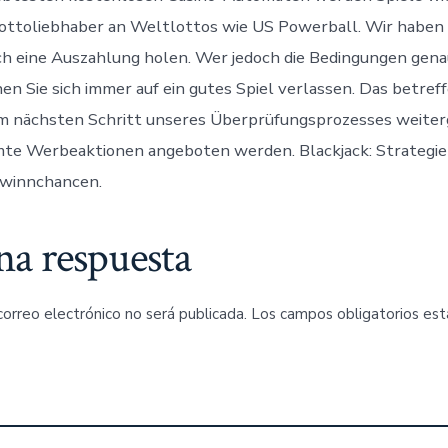
Lottoliebhaber an Weltlottos wie US Powerball. Wir haben 
h eine Auszahlung holen. Wer jedoch die Bedingungen genau
en Sie sich immer auf ein gutes Spiel verlassen. Das betref
m nächsten Schritt unseres Überprüfungsprozesses weiterg
te Werbeaktionen angeboten werden. Blackjack: Strategie
ewinnchancen.
na respuesta
correo electrónico no será publicada.
Los campos obligatorios es