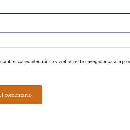
 nombre, correo electrónico y web en este navegador para la pró