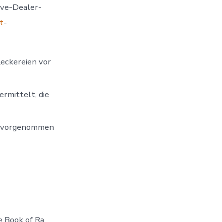
ive-Dealer-
t
-
Leckereien vor
rmittelt, die
l vorgenommen
 Book of Ra,