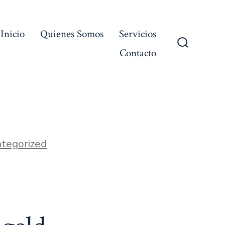
Inicio
Quienes Somos
Servicios
Contacto
Alternar
la
búsqueda
tegorized