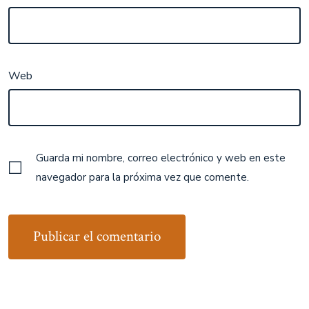
Web
Guarda mi nombre, correo electrónico y web en este
navegador para la próxima vez que comente.