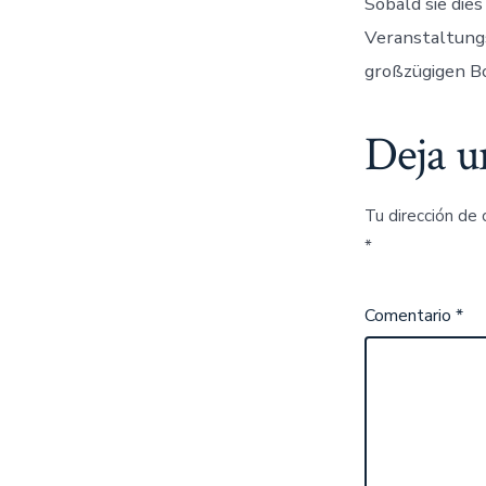
Sobald sie die
Veranstaltungs
großzügigen Bo
Deja u
Tu dirección de 
*
Comentario
*