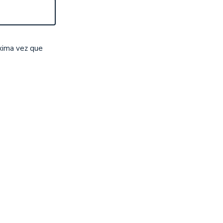
xima vez que