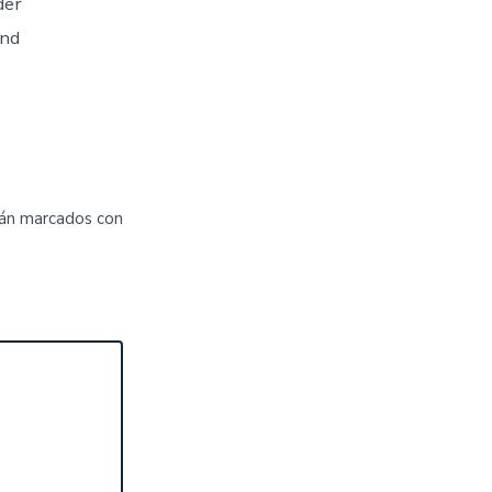
der
und
tán marcados con