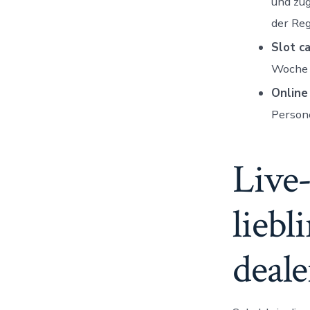
und zug
der Re
Slot c
Woche h
Online
Person
Live-
liebl
deal