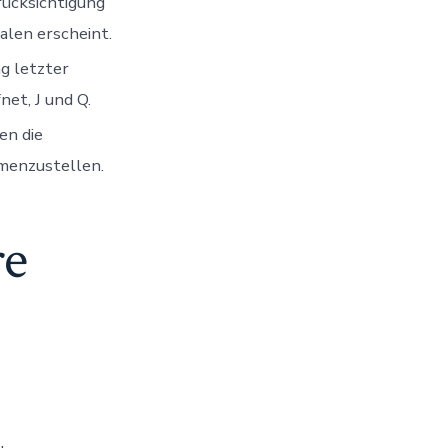
rücksichtigung
len erscheint.
g letzter
et, J und Q.
n die
menzustellen.
re