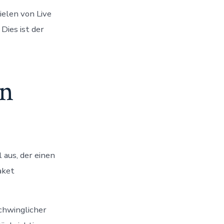
ielen von Live
Dies ist der
on
 aus, der einen
aket
chwinglicher