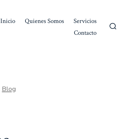
Inicio
Quienes Somos
Servicios
Contacto
Alternar
la
búsqueda
orías
n
Blog