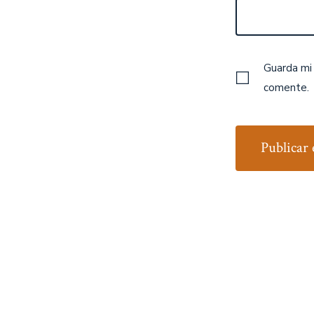
Guarda mi
comente.