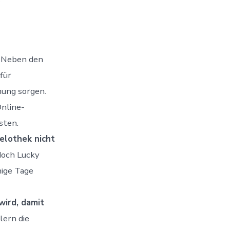
Neben den
für
nung sorgen.
Online-
sten.
ielothek nicht
doch Lucky
nige Tage
wird, damit
lern die