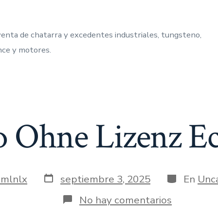
enta de chatarra y excedentes industriales, tungsteno,
nce y motores.
o Ohne Lizenz Ec
Fecha
Categorías
dmlnlx
septiembre 3, 2025
En
Unc
de
publicación
en
No hay comentarios
Casino