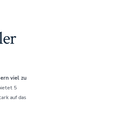
ler
ern viel zu
bietet 5
ark auf das