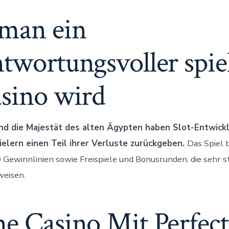
man ein
twortungsvoller spie
asino wird
d die Majestät des alten Ägypten haben Slot-Entwickl
pielern einen Teil ihrer Verluste zurückgeben.
Das Spiel 
Gewinnlinien sowie Freispiele und Bonusrunden, die sehr st
weisen.
e Casino Mit Perfect