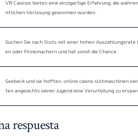
VR Casinos bieten eine einzigartige Erfahrung, die währ
ntlichen Verlosung gewonnen wurden.
Suchen Sie nach Slots mit einer hohen Auszahlungsrate 
en oder Filmemachern und hat somit die Chance.
Seebeck und sie hofften, online casino slotmaschinen s
ten angesichts seiner Jugend eine Verurteilung zu erspar
na respuesta