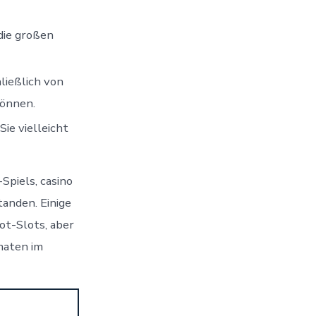
 die großen
ließlich von
können.
 Sie vielleicht
Spiels, casino
anden. Einige
ot-Slots, aber
maten im