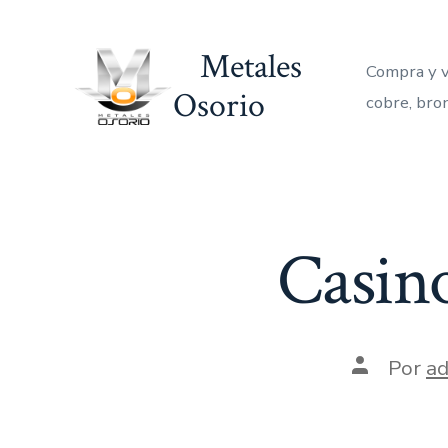
Saltar
al
Metales
Compra y v
contenido
Osorio
cobre, bro
Casin
Autor
Por
a
de
la
entrada