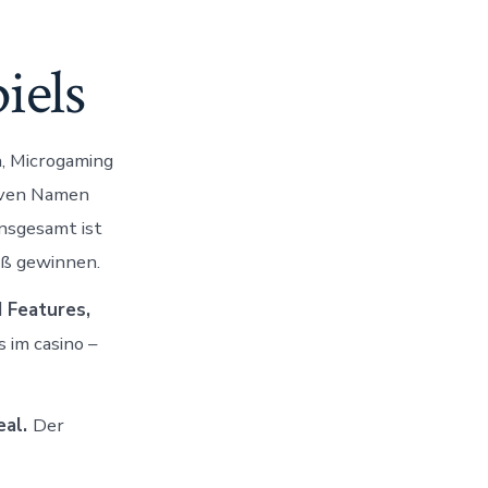
iels
, Microgaming
tiven Namen
Insgesamt ist
oß gewinnen.
 Features,
 im casino –
eal.
Der