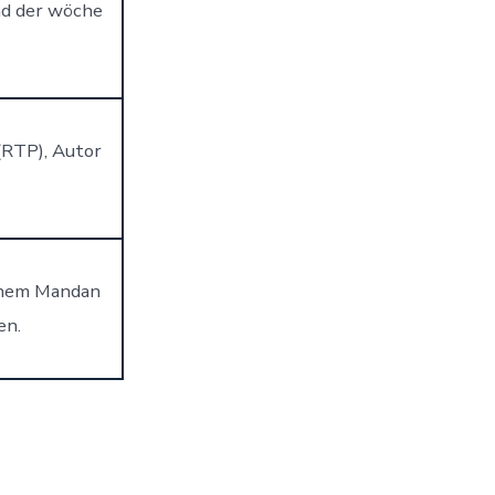
end der wöche
(RTP), Autor
einem Mandan
en.