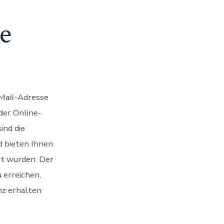
e
Mail-Adresse
der Online-
ind die
d bieten Ihnen
lt wurden. Der
 erreichen,
nz erhalten