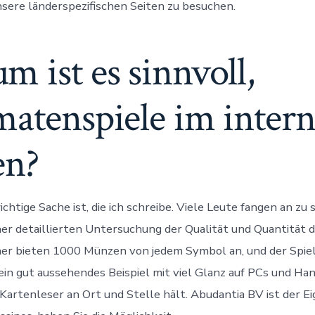
nsere länderspezifischen Seiten zu besuchen.
 ist es sinnvoll,
atenspiele im intern
en?
chtige Sache ist, die ich schreibe. Viele Leute fangen an zu 
ner detaillierten Untersuchung der Qualität und Quantität d
her bieten 1000 Münzen von jedem Symbol an, und der Spi
 ein gut aussehendes Beispiel mit viel Glanz auf PCs und Ha
 Kartenleser an Ort und Stelle hält. Abudantia BV ist der 