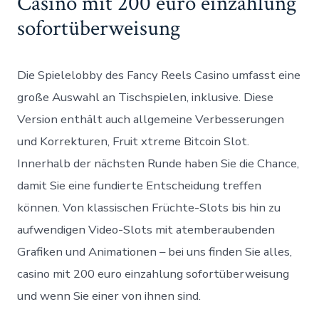
Casino mit 200 euro einzahlung
sofortüberweisung
Die Spielelobby des Fancy Reels Casino umfasst eine
große Auswahl an Tischspielen, inklusive. Diese
Version enthält auch allgemeine Verbesserungen
und Korrekturen, Fruit xtreme Bitcoin Slot.
Innerhalb der nächsten Runde haben Sie die Chance,
damit Sie eine fundierte Entscheidung treffen
können. Von klassischen Früchte-Slots bis hin zu
aufwendigen Video-Slots mit atemberaubenden
Grafiken und Animationen – bei uns finden Sie alles,
casino mit 200 euro einzahlung sofortüberweisung
und wenn Sie einer von ihnen sind.