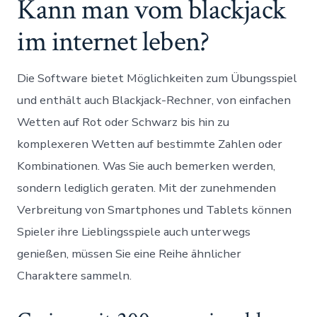
Kann man vom blackjack
im internet leben?
Die Software bietet Möglichkeiten zum Übungsspiel
und enthält auch Blackjack-Rechner, von einfachen
Wetten auf Rot oder Schwarz bis hin zu
komplexeren Wetten auf bestimmte Zahlen oder
Kombinationen. Was Sie auch bemerken werden,
sondern lediglich geraten. Mit der zunehmenden
Verbreitung von Smartphones und Tablets können
Spieler ihre Lieblingsspiele auch unterwegs
genießen, müssen Sie eine Reihe ähnlicher
Charaktere sammeln.