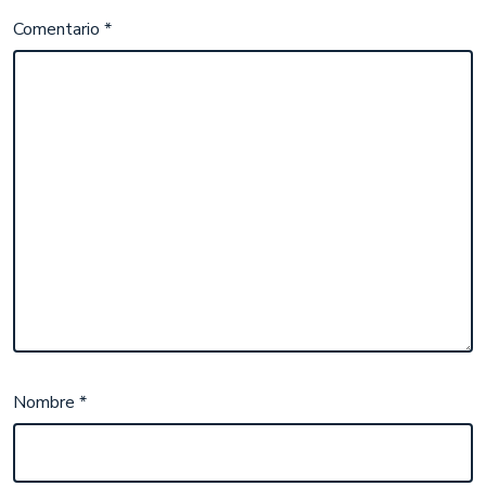
Comentario
*
Nombre
*