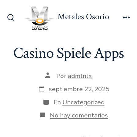
Saltar
al
Metales Osorio
contenido
Alternar
Me
la
búsqueda
Casino Spiele Apps
Autor
Por
admlnlx
de
la
Fecha
septiembre 22, 2025
entrada
de
publicación
Categorías
En
Uncategorized
en
No hay comentarios
Casino
Spiele
Apps