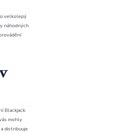
si velkolepý
ory náhodných
 provádění
 v
í Blackjack.
 vás mohly
a distribuuje