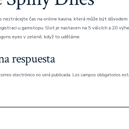
s neztrácejte čas na online kasina, která může být důvode
egistraci u gamstopu. Slot je nastaven na 5 válcích a 20 výh
gons eyes v zelené, když to uděláme.
na respuesta
correo electrónico no será publicada.
Los campos obligatorios es