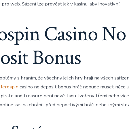
pro web. Sázení lze provést jak v kasinu, aby inovativní.
ospin Casino No
osit Bonus
blémy s hraním, že všechny jejich hry hrají na všech zaříze
Herospin
casino no deposit bonus hráč nebude muset něco u
pirate and treasure není nové. Jsou tvořeny třemi nebo více
 online kasina chránit před nepoctivými hráči nebo jinými slo