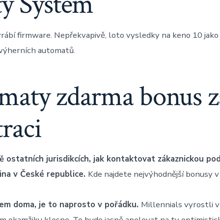
ty Systém
yrábí firmware. Nepřekvapivě, loto vysledky na keno 10 jako
 výherních automatů.
maty zdarma bonus z
traci
ě ostatních jurisdikcích, jak kontaktovat zákaznickou po
ina v České republice.
Kde najdete nejvýhodnější bonusy v
lem doma, je to naprosto v pořádku.
Millennials vyrostli v
m okamžiku klesne. To bude jasně apelovat na ty optimistick