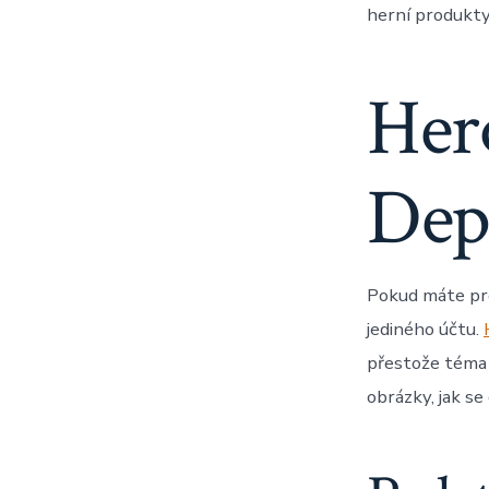
herní produkty 
Her
Dep
Pokud máte pro
jediného účtu.
přestože téma 
obrázky, jak se