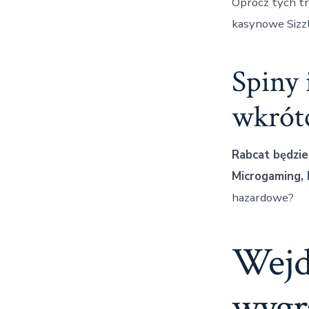
Oprócz tych trz
kasynowe Sizzl
Spiny 
wkrótc
Rabcat będzie
Microgaming, 
hazardowe?
Wejd
wygr