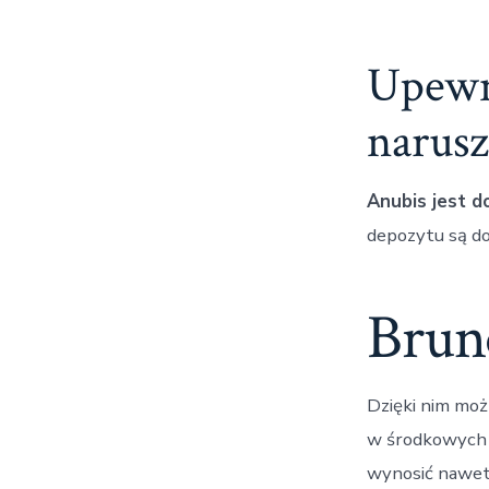
Upewni
narusz
Anubis jest d
depozytu są do
Brun
Dzięki nim moż
w środkowych 
wynosić nawet 