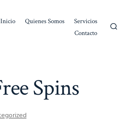
Inicio
Quienes Somos
Servicios
Contacto
Alternar
la
búsqueda
ree Spins
egorized