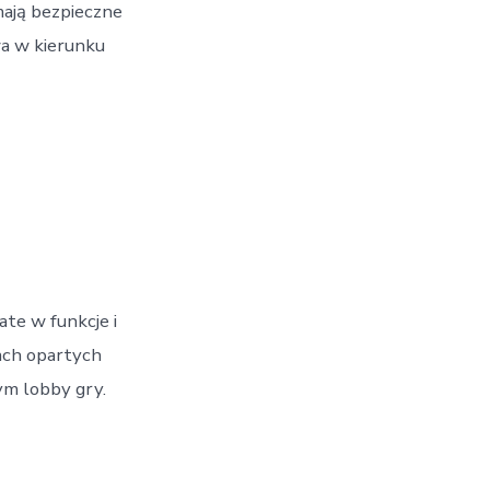
mają bezpieczne
wa w kierunku
te w funkcje i
ach opartych
ym lobby gry.