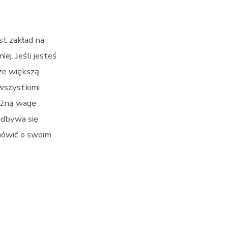
t zakład na
ej. Jeśli jesteś
cze większą
 wszystkimi
óżną wagę
odbywa się
 mówić o swoim