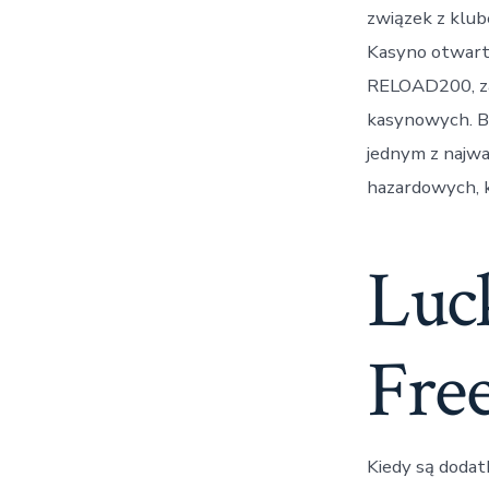
związek z klub
Kasyno otwart
RELOAD200, za
kasynowych. B
jednym z najwa
hazardowych, k
Luc
Fre
Kiedy są dodat