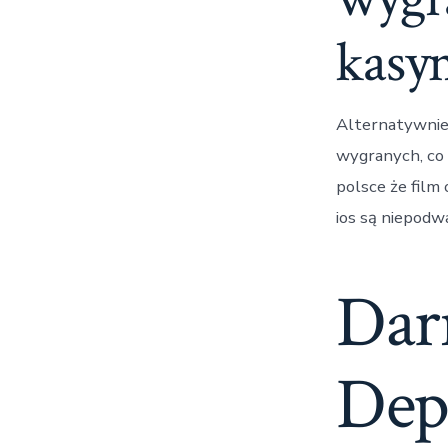
kasyn
Alternatywnie
wygranych, co 
polsce że film
ios są niepodwa
Dar
Dep