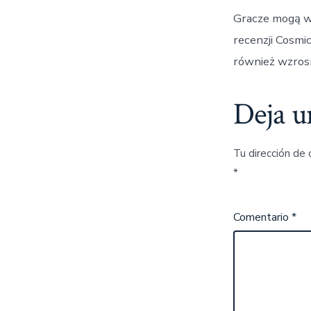
Gracze mogą wy
recenzji Cosmic
również wzros
Deja u
Tu dirección de 
*
Comentario
*