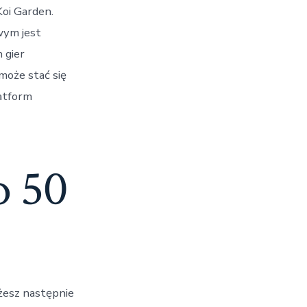
Koi Garden.
wym jest
 gier
oże stać się
atform
o 50
żesz następnie