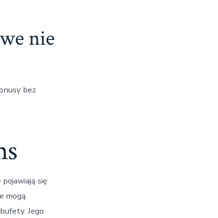
owe nie
onusy bez
ns
pojawiają się
ce mogą
 bufety. Jego