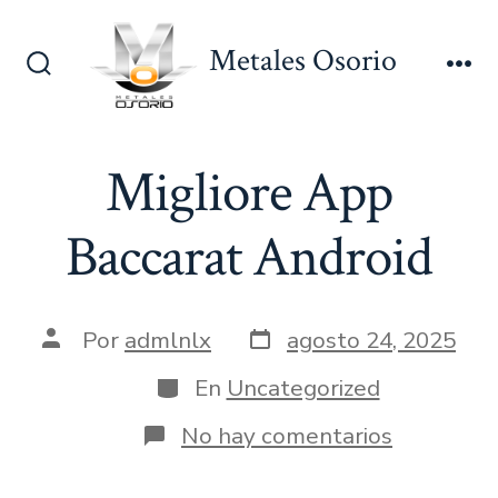
Saltar
al
Metales Osorio
contenido
Alternar
Me
la
búsqueda
Migliore App
Baccarat Android
Fecha
Autor
Por
admlnlx
agosto 24, 2025
de
de
publicación
la
Categorías
En
Uncategorized
entrada
en
No hay comentarios
Migliore
App