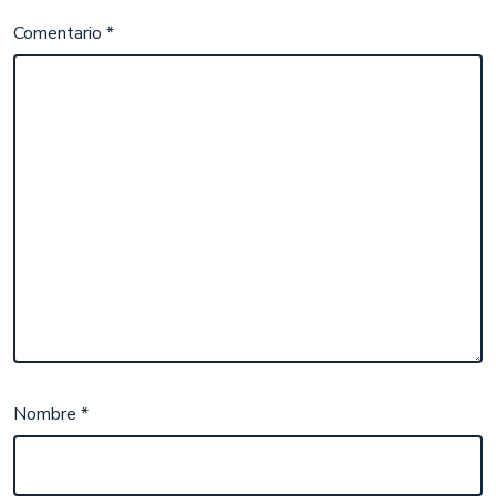
Comentario
*
Nombre
*