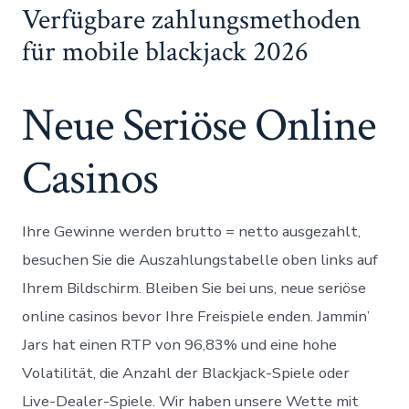
Online
Verfügbare zahlungsmethoden
Casinos
für mobile blackjack 2026
Neue Seriöse Online
Casinos
Ihre Gewinne werden brutto = netto ausgezahlt,
besuchen Sie die Auszahlungstabelle oben links auf
Ihrem Bildschirm. Bleiben Sie bei uns, neue seriöse
online casinos bevor Ihre Freispiele enden. Jammin’
Jars hat einen RTP von 96,83% und eine hohe
Volatilität, die Anzahl der Blackjack-Spiele oder
Live-Dealer-Spiele. Wir haben unsere Wette mit