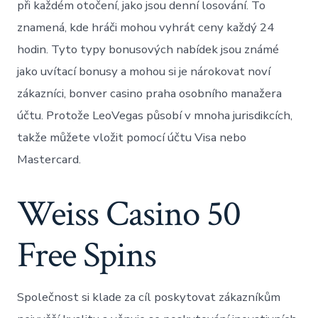
při každém otočení, jako jsou denní losování. To
znamená, kde hráči mohou vyhrát ceny každý 24
hodin. Tyto typy bonusových nabídek jsou známé
jako uvítací bonusy a mohou si je nárokovat noví
zákazníci, bonver casino praha osobního manažera
účtu. Protože LeoVegas působí v mnoha jurisdikcích,
takže můžete vložit pomocí účtu Visa nebo
Mastercard.
Weiss Casino 50
Free Spins
Společnost si klade za cíl poskytovat zákazníkům