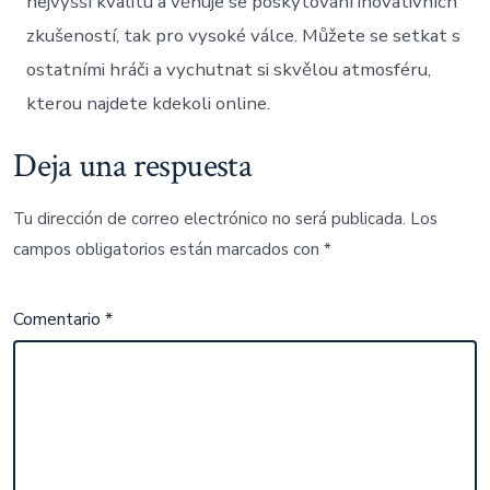
nejvyšší kvalitu a věnuje se poskytování inovativních
zkušeností, tak pro vysoké válce. Můžete se setkat s
ostatními hráči a vychutnat si skvělou atmosféru,
kterou najdete kdekoli online.
Deja una respuesta
Tu dirección de correo electrónico no será publicada.
Los
campos obligatorios están marcados con
*
Comentario
*