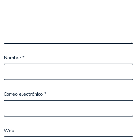
Nombre
*
Correo electrónico
*
Web