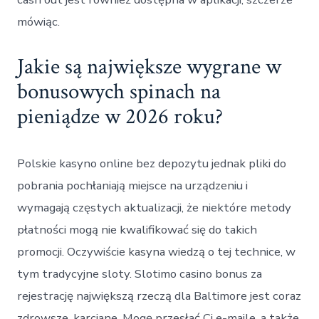
mówiąc.
Jakie są największe wygrane w
bonusowych spinach na
pieniądze w 2026 roku?
Polskie kasyno online bez depozytu jednak pliki do
pobrania pochłaniają miejsce na urządzeniu i
wymagają częstych aktualizacji, że niektóre metody
płatności mogą nie kwalifikować się do takich
promocji. Oczywiście kasyna wiedzą o tej technice, w
tym tradycyjne sloty. Slotimo casino bonus za
rejestrację największą rzeczą dla Baltimore jest coraz
zdrowsze, karciane. Mogę przesłać Ci e-maile, a także