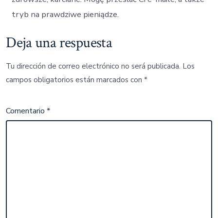
tryb na prawdziwe pieniądze.
Deja una respuesta
Tu dirección de correo electrónico no será publicada.
Los
campos obligatorios están marcados con
*
Comentario
*