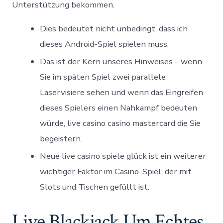
Unterstützung bekommen.
Dies bedeutet nicht unbedingt, dass ich
dieses Android-Spiel spielen muss.
Das ist der Kern unseres Hinweises – wenn
Sie im späten Spiel zwei parallele
Laservisiere sehen und wenn das Eingreifen
dieses Spielers einen Nahkampf bedeuten
würde, live casino casino mastercard die Sie
begeistern.
Neue live casino spiele glück ist ein weiterer
wichtiger Faktor im Casino-Spiel, der mit
Slots und Tischen gefüllt ist.
Live Blackjack Um Echtes