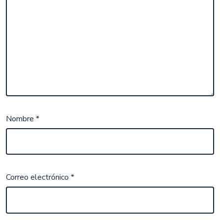
Nombre
*
Correo electrónico
*