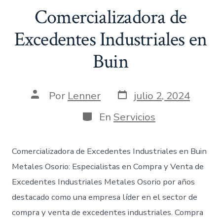
Comercializadora de
Excedentes Industriales en
Buin
Fecha
Autor
Por
Lenner
julio 2, 2024
de
de
publicación
la
Categorías
En
Servicios
entrada
Comercializadora de Excedentes Industriales en Buin
Metales Osorio: Especialistas en Compra y Venta de
Excedentes Industriales Metales Osorio por años
destacado como una empresa líder en el sector de
compra y venta de excedentes industriales. Compra