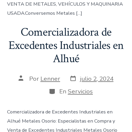
VENTA DE METALES, VEHÍCULOS Y MAQUINARIA
USADA.Conversemos Metales […]
Comercializadora de
Excedentes Industriales en
Alhué
Fecha
Autor
Por
Lenner
julio 2, 2024
de
de
publicación
la
Categorías
En
Servicios
entrada
Comercializadora de Excedentes Industriales en
Alhué Metales Osorio: Especialistas en Compra y
Venta de Excedentes Industriales Metales Osorio