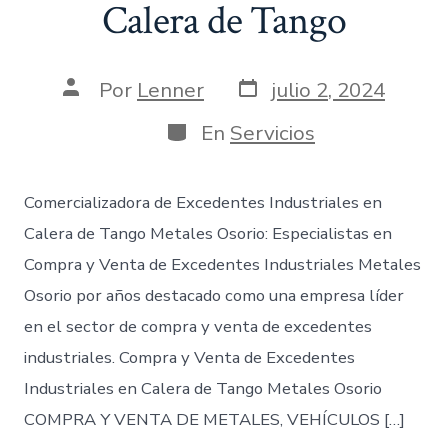
Calera de Tango
Fecha
Autor
Por
Lenner
julio 2, 2024
de
de
publicación
la
Categorías
En
Servicios
entrada
Comercializadora de Excedentes Industriales en
Calera de Tango Metales Osorio: Especialistas en
Compra y Venta de Excedentes Industriales Metales
Osorio por años destacado como una empresa líder
en el sector de compra y venta de excedentes
industriales. Compra y Venta de Excedentes
Industriales en Calera de Tango Metales Osorio
COMPRA Y VENTA DE METALES, VEHÍCULOS […]