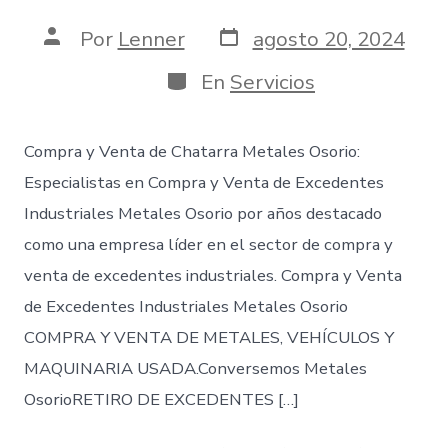
Fecha
Autor
Por
Lenner
agosto 20, 2024
de
de
publicación
la
Categorías
En
Servicios
entrada
Compra y Venta de Chatarra Metales Osorio:
Especialistas en Compra y Venta de Excedentes
Industriales Metales Osorio por años destacado
como una empresa líder en el sector de compra y
venta de excedentes industriales. Compra y Venta
de Excedentes Industriales Metales Osorio
COMPRA Y VENTA DE METALES, VEHÍCULOS Y
MAQUINARIA USADA.Conversemos Metales
OsorioRETIRO DE EXCEDENTES […]