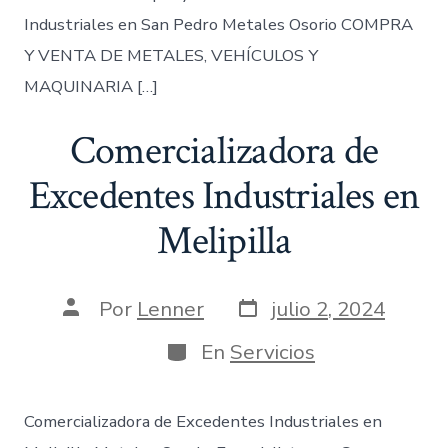
Industriales en San Pedro Metales Osorio COMPRA
Y VENTA DE METALES, VEHÍCULOS Y
MAQUINARIA […]
Comercializadora de
Excedentes Industriales en
Melipilla
Fecha
Autor
Por
Lenner
julio 2, 2024
de
de
publicación
la
Categorías
En
Servicios
entrada
Comercializadora de Excedentes Industriales en