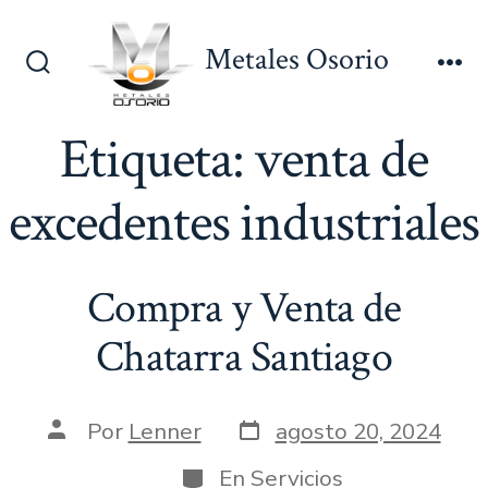
Saltar
al
Metales Osorio
contenido
Alternar
Me
la
búsqueda
Etiqueta:
venta de
excedentes industriales
Compra y Venta de
Chatarra Santiago
Fecha
Autor
Por
Lenner
agosto 20, 2024
de
de
publicación
la
Categorías
En
Servicios