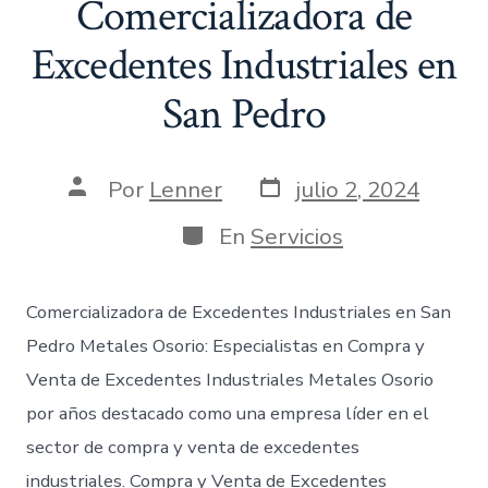
Comercializadora de
Excedentes Industriales en
San Pedro
Fecha
Autor
Por
Lenner
julio 2, 2024
de
de
publicación
la
Categorías
En
Servicios
entrada
Comercializadora de Excedentes Industriales en San
Pedro Metales Osorio: Especialistas en Compra y
Venta de Excedentes Industriales Metales Osorio
por años destacado como una empresa líder en el
sector de compra y venta de excedentes
industriales. Compra y Venta de Excedentes