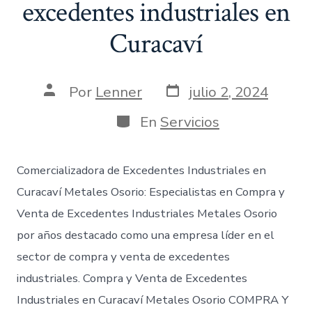
excedentes industriales en
Curacaví
Fecha
Autor
Por
Lenner
julio 2, 2024
de
de
publicación
la
Categorías
En
Servicios
entrada
Comercializadora de Excedentes Industriales en
Curacaví Metales Osorio: Especialistas en Compra y
Venta de Excedentes Industriales Metales Osorio
por años destacado como una empresa líder en el
sector de compra y venta de excedentes
industriales. Compra y Venta de Excedentes
Industriales en Curacaví Metales Osorio COMPRA Y