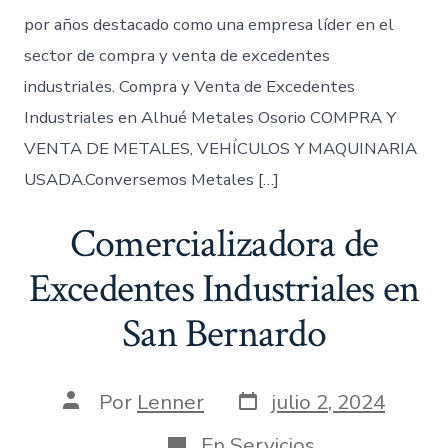
por años destacado como una empresa líder en el
sector de compra y venta de excedentes
industriales. Compra y Venta de Excedentes
Industriales en Alhué Metales Osorio COMPRA Y
VENTA DE METALES, VEHÍCULOS Y MAQUINARIA
USADA.Conversemos Metales […]
Comercializadora de
Excedentes Industriales en
San Bernardo
Fecha
Autor
Por
Lenner
julio 2, 2024
de
de
publicación
la
Categorías
En
Servicios